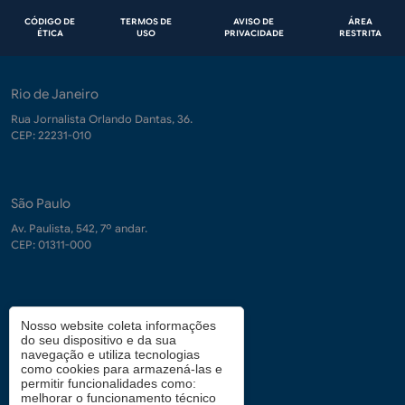
Rodapé
CÓDIGO DE
TERMOS DE
AVISO DE
ÁREA
ÉTICA
USO
PRIVACIDADE
RESTRITA
Rio de Janeiro
Rua Jornalista Orlando Dantas, 36.
CEP: 22231-010
São Paulo
Av. Paulista, 542, 7º andar.
CEP: 01311-000
Contrate-nos
Nosso website coleta informações
do seu dispositivo e da sua
demanda.conhecimento@fgv.br
navegação e utiliza tecnologias
+ 55 (21) 3799-6066
como cookies para armazená-las e
permitir funcionalidades como:
melhorar o funcionamento técnico