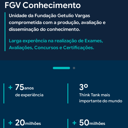
FGV Conhecimento
Unidade da Fundação Getulio Vargas
comprometida com a produção, avaliação e
disseminação do conhecimento.
Larga experência na realização de Exames,
Avaliações, Concursos e Certificações.
Conteúdo
+
75
3º
anos
de experiência
Think Tank mais
importante do mundo
+
20
+
50
milhões
milhões