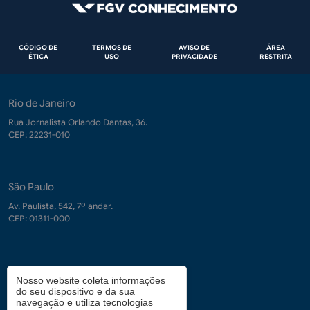
Rodapé
CÓDIGO DE
TERMOS DE
AVISO DE
ÁREA
ÉTICA
USO
PRIVACIDADE
RESTRITA
Rio de Janeiro
Rua Jornalista Orlando Dantas, 36.
CEP: 22231-010
São Paulo
Av. Paulista, 542, 7º andar.
CEP: 01311-000
Contrate-nos
Nosso website coleta informações
do seu dispositivo e da sua
demanda.conhecimento@fgv.br
navegação e utiliza tecnologias
+ 55 (21) 3799-6066