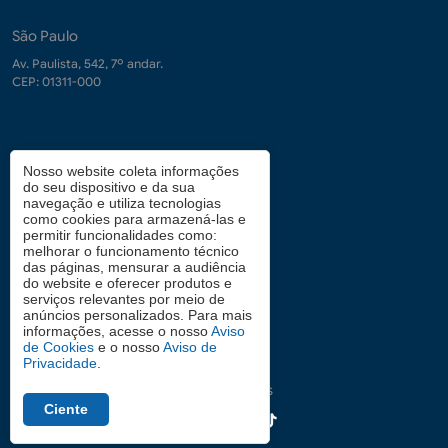
São Paulo
Av. Paulista, 542, 7º andar.
CEP: 01311-000
Contrate-nos
Nosso website coleta informações
do seu dispositivo e da sua
demanda.conhecimento@fgv.br
navegação e utiliza tecnologias
+ 55 (21) 3799-6066
como cookies para armazená-las e
permitir funcionalidades como:
melhorar o funcionamento técnico
das páginas, mensurar a audiência
Atendimento aos candidatos
do website e oferecer produtos e
serviços relevantes por meio de
0800 2834628
anúncios personalizados. Para mais
informações, acesse o nosso
Aviso
de Cookies
e o nosso
Aviso de
Privacidade
.
Siga nas redes
Ciente