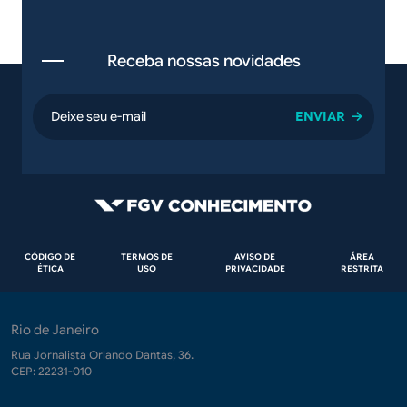
Receba nossas novidades
email
Rodapé
CÓDIGO DE
TERMOS DE
AVISO DE
ÁREA
ÉTICA
USO
PRIVACIDADE
RESTRITA
Rio de Janeiro
Rua Jornalista Orlando Dantas, 36.
CEP: 22231-010